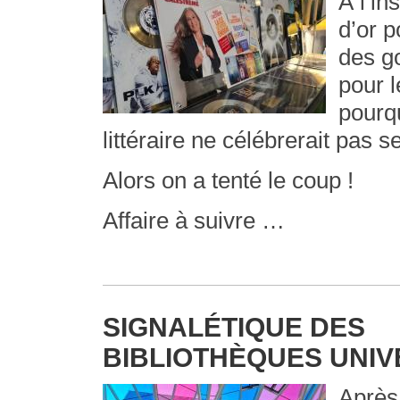
À l’in
d’or p
des go
pour l
pourq
littéraire ne célébrerait pas s
Alors on a tenté le coup !
Affaire à suivre …
SIGNALÉTIQUE DES
BIBLIOTHÈQUES UNIV
Après