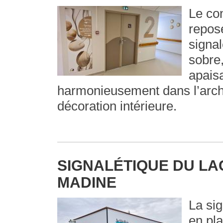
Le co
repos
signal
sobre,
apaisa
harmonieusement dans l’archi
décoration intérieure.
SIGNALÉTIQUE DU LA
MADINE
La si
en pla