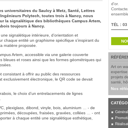
d'or.
Contacte
s universitaires du Saulcy à Metz, Santé, Lettres
ensemble 
ngénieurs Polytech, toutes trois à Nancy, nous
sur la signalétique des bibliothèques Campus Artem,
TÉL : 03
abois toujours à Nancy.
 une signalétique intérieure, d’orientation et
our chaque entité un graphisme spécifique s’inspirant du
NO
 la matière proposée.
mpus Artem, accessible via une galerie couverte
RÉFÉRE
s bleues et roses ainsi que les formes géométriques qui
osées.
Art on wa
expertis
 consistant à offrir au public des ressources
projets d
t exclusivement électronique, le QR code se devait
santé, hôt
Nos réfé
rabois, le choix d’un entrelacements de lignes
.
CATÉGO
C, plexiglass, dibond, vinyle, bois, aluminium … - de
Généra
mprimées, découpées, fraisées, gravées, collées … - ont
porter à chaque entité une signalétique esthétique,
Promot
Réalisa