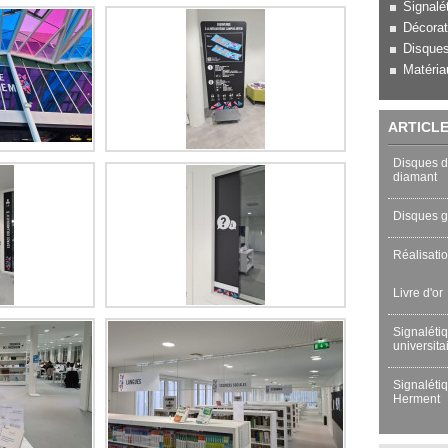
Signalé
Décorat
Disques
Matéria
ARTICL
Disques d’
diamant
Disques g
Réalisatio
Livre d'or
Signaléti
universita
Signaléti
Herment