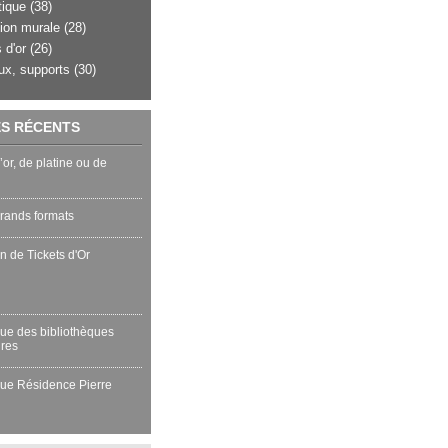
tique
(38)
ion murale
(28)
 d'or
(26)
ux, supports
(30)
ES RÉCENTS
or, de platine ou de
rands formats
n de Tickets d'Or
que des bibliothèques
ires
que Résidence Pierre