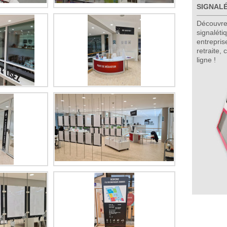
SIGNALÉ
Découvre
signaléti
entrepris
retraite, 
ligne !