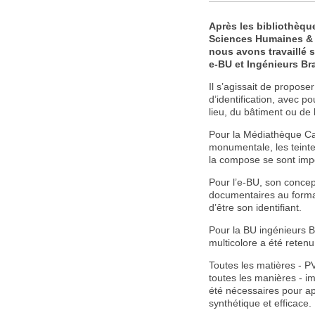
Après les bibliothèque
Sciences Humaines & I
nous avons travaillé 
e-BU et Ingénieurs Br
Il s’agissait de proposer
d’identification, avec p
lieu, du bâtiment ou de
Pour la Médiathèque Ca
monumentale, les teinte
la compose se sont imp
Pour l’e-BU, son concept
documentaires au forma
d’être son identifiant.
Pour la BU ingénieurs B
multicolore a été retenu
Toutes les matières - PV
toutes les manières - i
été nécessaires pour ap
synthétique et efficace.