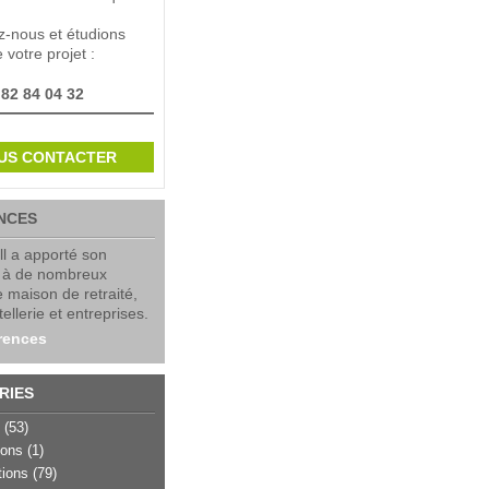
z-nous et étudions
votre projet :
 82 84 04 32
US CONTACTER
NCES
ll a apporté son
e à de nombreux
e maison de retraité,
ellerie et entreprises.
rences
RIES
l
(53)
ions
(1)
tions
(79)