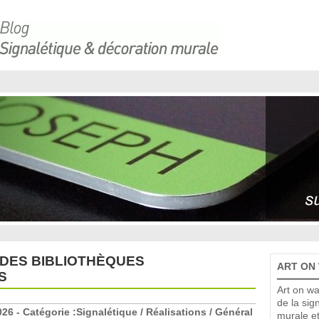
 DES BIBLIOTHÈQUES
ART ON
S
Art on wa
de la sig
026 - Catégorie :Signalétique / Réalisations / Général
murale et